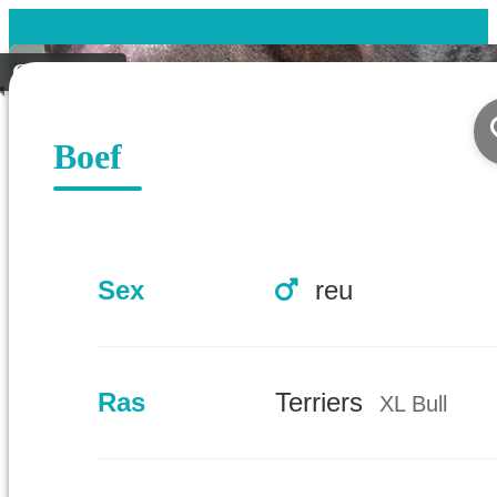
Gevonden
Boef
Sex
reu
Ras
Terriers
XL Bull