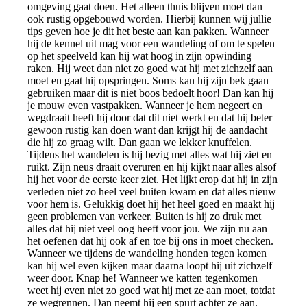
omgeving gaat doen. Het alleen thuis blijven moet dan
ook rustig opgebouwd worden. Hierbij kunnen wij jullie
tips geven hoe je dit het beste aan kan pakken. Wanneer
hij de kennel uit mag voor een wandeling of om te spelen
op het speelveld kan hij wat hoog in zijn opwinding
raken. Hij weet dan niet zo goed wat hij met zichzelf aan
moet en gaat hij opspringen. Soms kan hij zijn bek gaan
gebruiken maar dit is niet boos bedoelt hoor! Dan kan hij
je mouw even vastpakken. Wanneer je hem negeert en
wegdraait heeft hij door dat dit niet werkt en dat hij beter
gewoon rustig kan doen want dan krijgt hij de aandacht
die hij zo graag wilt. Dan gaan we lekker knuffelen.
Tijdens het wandelen is hij bezig met alles wat hij ziet en
ruikt. Zijn neus draait overuren en hij kijkt naar alles alsof
hij het voor de eerste keer ziet. Het lijkt erop dat hij in zijn
verleden niet zo heel veel buiten kwam en dat alles nieuw
voor hem is. Gelukkig doet hij het heel goed en maakt hij
geen problemen van verkeer. Buiten is hij zo druk met
alles dat hij niet veel oog heeft voor jou. We zijn nu aan
het oefenen dat hij ook af en toe bij ons in moet checken.
Wanneer we tijdens de wandeling honden tegen komen
kan hij wel even kijken maar daarna loopt hij uit zichzelf
weer door. Knap he! Wanneer we katten tegenkomen
weet hij even niet zo goed wat hij met ze aan moet, totdat
ze wegrennen. Dan neemt hij een spurt achter ze aan.