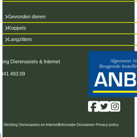
Gevonden dieren
Koppels
Langzitters
hting Dierenasiels & Internet
 341 493 09
6 Stichting Dierenasiels en Internet
Informatie
-
Disclaimer
-
Privacy policy