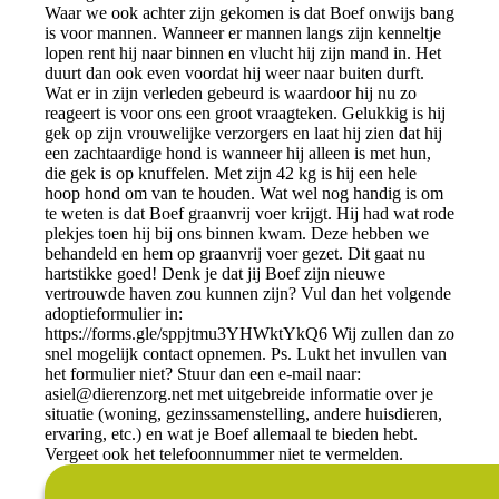
Waar we ook achter zijn gekomen is dat Boef onwijs bang
is voor mannen. Wanneer er mannen langs zijn kenneltje
lopen rent hij naar binnen en vlucht hij zijn mand in. Het
duurt dan ook even voordat hij weer naar buiten durft.
Wat er in zijn verleden gebeurd is waardoor hij nu zo
reageert is voor ons een groot vraagteken. Gelukkig is hij
gek op zijn vrouwelijke verzorgers en laat hij zien dat hij
een zachtaardige hond is wanneer hij alleen is met hun,
die gek is op knuffelen. Met zijn 42 kg is hij een hele
hoop hond om van te houden. Wat wel nog handig is om
te weten is dat Boef graanvrij voer krijgt. Hij had wat rode
plekjes toen hij bij ons binnen kwam. Deze hebben we
behandeld en hem op graanvrij voer gezet. Dit gaat nu
hartstikke goed! Denk je dat jij Boef zijn nieuwe
vertrouwde haven zou kunnen zijn? Vul dan het volgende
adoptieformulier in:
https://forms.gle/sppjtmu3YHWktYkQ6 Wij zullen dan zo
snel mogelijk contact opnemen. Ps. Lukt het invullen van
het formulier niet? Stuur dan een e-mail naar:
asiel@dierenzorg.net
met uitgebreide informatie over je
situatie (woning, gezinssamenstelling, andere huisdieren,
ervaring, etc.) en wat je Boef allemaal te bieden hebt.
Vergeet ook het telefoonnummer niet te vermelden.