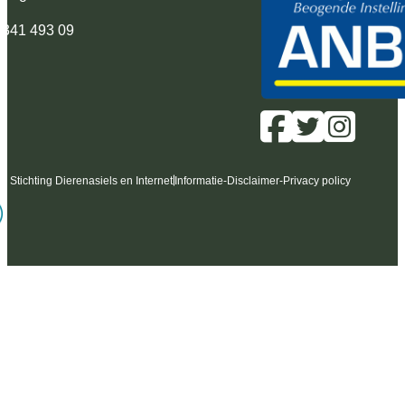
 341 493 09
6 Stichting Dierenasiels en Internet
Informatie
-
Disclaimer
-
Privacy policy