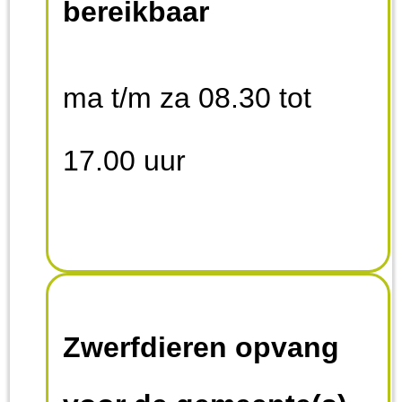
bereikbaar
dier goed te laten
verlopen werken wij
ma t/m za 08.30 tot
uitsluitend op afspraak.
17.00 uur
Bij interesse in een dier
kunt u de aanwijzingen
in het profiel opvolgen,
Zwerfdieren opvang
dit bestaat uit het