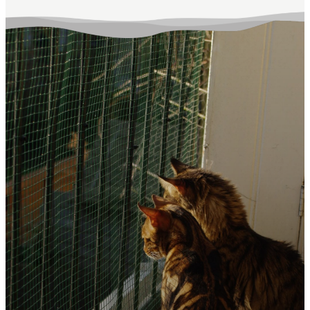
n vinden plaats tussen
10.00 en 16.00 van
maandag t/m zondag.
Bel 075-6156666 voor
meer informatie.