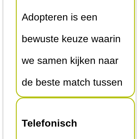
Adopteren is een
bewuste keuze waarin
we samen kijken naar
de beste match tussen
mens en dier. Om dit
Telefonisch
zowel voor adoptant als