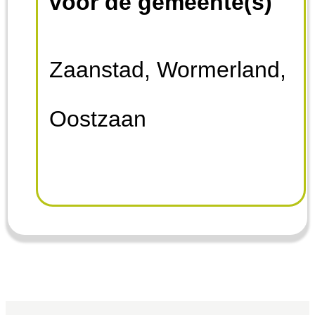
voor de gemeente(s)
invullen van een
Zaanstad, Wormerland,
vragenlijst of het sturen
Oostzaan
van een (uitgebreide)
motivatie en interesse
mail. De
kennismakingsafsprake