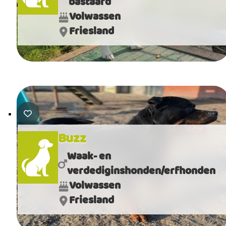
bastaard
Volwassen
Friesland
Buzz
Waak- en
verdediginshonden/erfhonden
Volwassen
Friesland