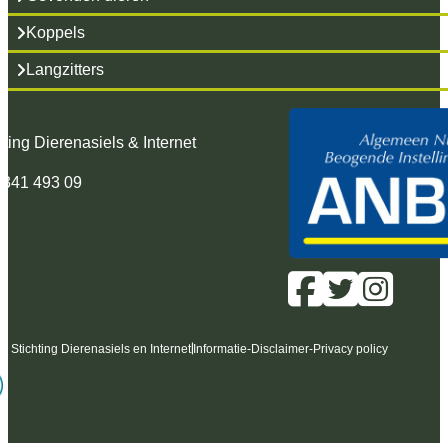
Koppels
Langzitters
hting Dierenasiels & Internet
 341 493 09
6 Stichting Dierenasiels en Internet
Informatie
-
Disclaimer
-
Privacy policy