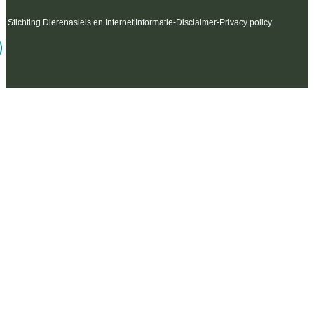
6 Stichting Dierenasiels en Internet
Informatie
-
Disclaimer
-
Privacy policy