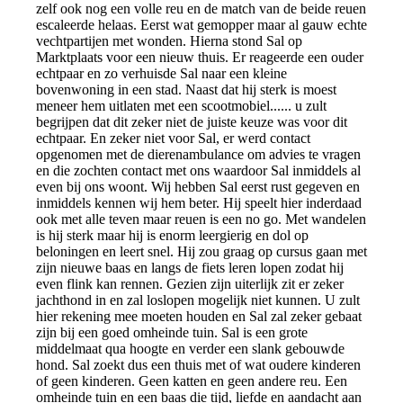
zelf ook nog een volle reu en de match van de beide reuen
escaleerde helaas. Eerst wat gemopper maar al gauw echte
vechtpartijen met wonden. Hierna stond Sal op
Marktplaats voor een nieuw thuis. Er reageerde een ouder
echtpaar en zo verhuisde Sal naar een kleine
bovenwoning in een stad. Naast dat hij sterk is moest
meneer hem uitlaten met een scootmobiel...... u zult
begrijpen dat dit zeker niet de juiste keuze was voor dit
echtpaar. En zeker niet voor Sal, er werd contact
opgenomen met de dierenambulance om advies te vragen
en die zochten contact met ons waardoor Sal inmiddels al
even bij ons woont. Wij hebben Sal eerst rust gegeven en
inmiddels kennen wij hem beter. Hij speelt hier inderdaad
ook met alle teven maar reuen is een no go. Met wandelen
is hij sterk maar hij is enorm leergierig en dol op
beloningen en leert snel. Hij zou graag op cursus gaan met
zijn nieuwe baas en langs de fiets leren lopen zodat hij
even flink kan rennen. Gezien zijn uiterlijk zit er zeker
jachthond in en zal loslopen mogelijk niet kunnen. U zult
hier rekening mee moeten houden en Sal zal zeker gebaat
zijn bij een goed omheinde tuin. Sal is een grote
middelmaat qua hoogte en verder een slank gebouwde
hond. Sal zoekt dus een thuis met of wat oudere kinderen
of geen kinderen. Geen katten en geen andere reu. Een
omheinde tuin en een baas die tijd, liefde en aandacht aan