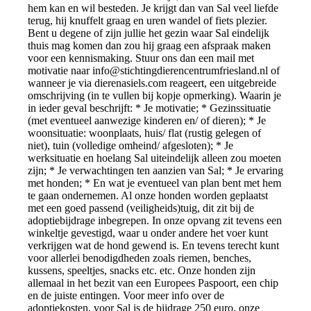
hem kan en wil besteden. Je krijgt dan van Sal veel liefde
terug, hij knuffelt graag en uren wandel of fiets plezier.
Bent u degene of zijn jullie het gezin waar Sal eindelijk
thuis mag komen dan zou hij graag een afspraak maken
voor een kennismaking. Stuur ons dan een mail met
motivatie naar
info@stichtingdierencentrumfriesland.nl
of
wanneer je via dierenasiels.com reageert, een uitgebreide
omschrijving (in te vullen bij kopje opmerking). Waarin je
in ieder geval beschrijft: * Je motivatie; * Gezinssituatie
(met eventueel aanwezige kinderen en/ of dieren); * Je
woonsituatie: woonplaats, huis/ flat (rustig gelegen of
niet), tuin (volledige omheind/ afgesloten); * Je
werksituatie en hoelang Sal uiteindelijk alleen zou moeten
zijn; * Je verwachtingen ten aanzien van Sal; * Je ervaring
met honden; * En wat je eventueel van plan bent met hem
te gaan ondernemen. Al onze honden worden geplaatst
met een goed passend (veiligheids)tuig, dit zit bij de
adoptiebijdrage inbegrepen. In onze opvang zit tevens een
winkeltje gevestigd, waar u onder andere het voer kunt
verkrijgen wat de hond gewend is. En tevens terecht kunt
voor allerlei benodigdheden zoals riemen, benches,
kussens, speeltjes, snacks etc. etc. Onze honden zijn
allemaal in het bezit van een Europees Paspoort, een chip
en de juiste entingen. Voor meer info over de
adoptiekosten, voor Sal is de bijdrage 250 euro, onze