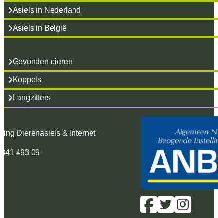
Asiels in Nederland
Asiels in België
Gevonden dieren
Koppels
Langzitters
hting Dierenasiels & Internet
 341 493 09