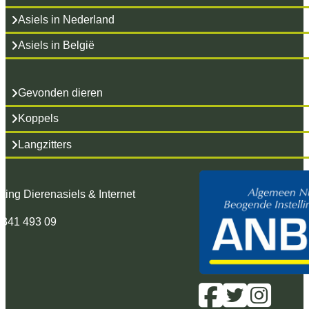
Asiels in Nederland
Asiels in België
Gevonden dieren
Koppels
Langzitters
hting Dierenasiels & Internet
 341 493 09