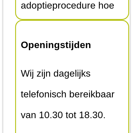
adoptieprocedure hoe
het werkt. Als u de
Openingstijden
vragen beantwoordt in
de mail nemen we
Wij zijn dagelijks
contact op.
telefonisch bereikbaar
van 10.30 tot 18.30.