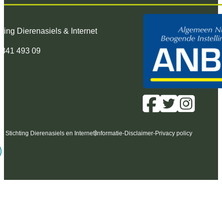
hting Dierenasiels & Internet
 341 493 09
6 Stichting Dierenasiels en Internet
Informatie
-
Disclaimer
-
Privacy policy