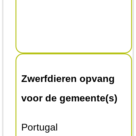
kunnen we
geïnteresseerde
adoptanten veel
informatie geven over
Zwerfdieren opvang
de hond. De
voor de gemeente(s)
geïnteresseerde kan de
Portugal
hond ontmoeten, laten