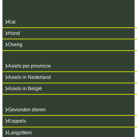
honden te plaatsen,
Kat
maar om de meest
Hond
Overig
prachtige matches
Asiels per provincie
mogelijk te maken.
Asiels in Nederland
Asiels in België
VOORWAARDEN Bij
Gevonden dieren
adoptie sluiten we een
Koppels
Langzitters