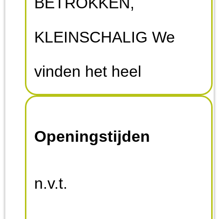
BETROKKEN,
KLEINSCHALIG We
vinden het heel
belangrijk dat een
Openingstijden
geadopteerde hond en
de nieuwe eigenaar
n.v.t.
perfect bij elkaar