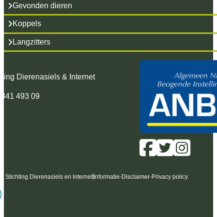
Gevonden dieren
Koppels
Langzitters
hting Dierenasiels & Internet
 341 493 09
6 Stichting Dierenasiels en Internet
Informatie
-
Disclaimer
-
Privacy policy