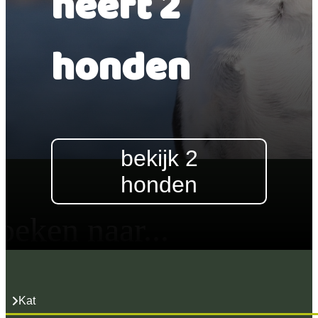
heeft 2
honden
bekijk 2
honden
oeken naar...
Kat