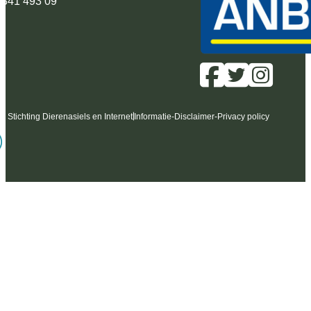
 341 493 09
6 Stichting Dierenasiels en Internet
Informatie
-
Disclaimer
-
Privacy policy