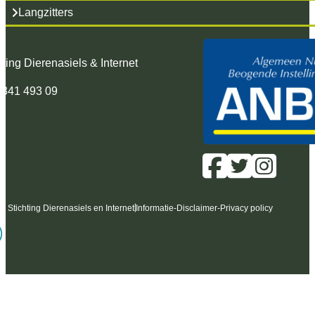
Langzitters
hting Dierenasiels & Internet
 341 493 09
6 Stichting Dierenasiels en Internet
Informatie
-
Disclaimer
-
Privacy policy