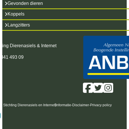
Gevonden dieren
Koppels
Langzitters
hting Dierenasiels & Internet
 341 493 09
6 Stichting Dierenasiels en Internet
Informatie
-
Disclaimer
-
Privacy policy