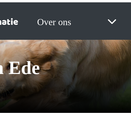
atie
Over ons
n Ede