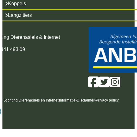
Koppels
Langzitters
hting Dierenasiels & Internet
 341 493 09
6 Stichting Dierenasiels en Internet
Informatie
-
Disclaimer
-
Privacy policy