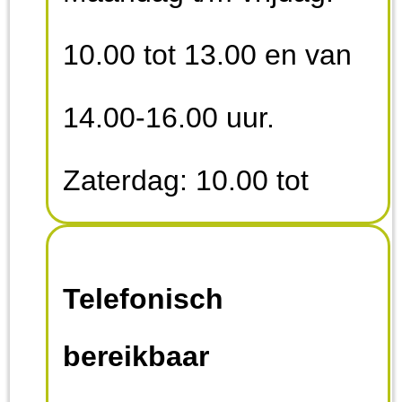
10.00 tot 13.00 en van
14.00-16.00 uur.
Zaterdag: 10.00 tot
13.00 uur. Zondag en
Telefonisch
feestdagen: gesloten
bereikbaar