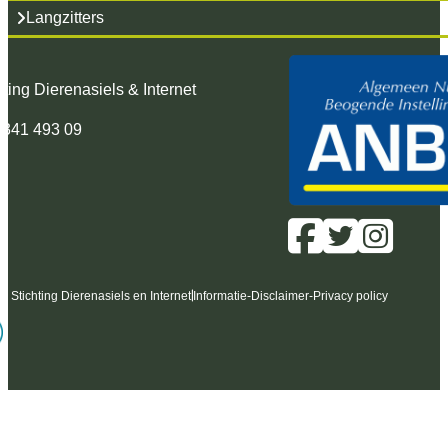
Langzitters
hting Dierenasiels & Internet
 341 493 09
6 Stichting Dierenasiels en Internet
Informatie
-
Disclaimer
-
Privacy policy