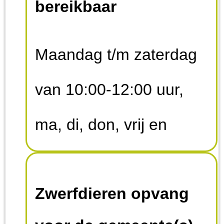
bereikbaar
Maandag t/m zaterdag
van 10:00-12:00 uur,
ma, di, don, vrij en
zaterdag van 14:00-
Zwerfdieren opvang
17:00 uur. Op