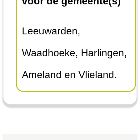
voor de gemeente(s)
woensdagmiddag en
zondag niet bereikbaar.
Leeuwarden,
Waadhoeke, Harlingen,
Ameland en Vlieland.