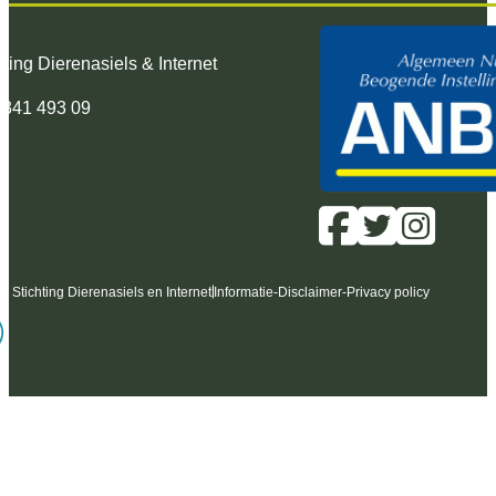
hting Dierenasiels & Internet
 341 493 09
6 Stichting Dierenasiels en Internet
Informatie
-
Disclaimer
-
Privacy policy