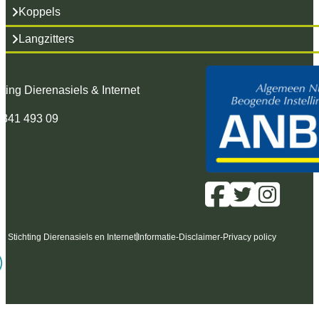
Koppels
Langzitters
hting Dierenasiels & Internet
 341 493 09
6 Stichting Dierenasiels en Internet
Informatie
-
Disclaimer
-
Privacy policy