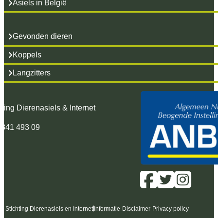
Asiels in België
Gevonden dieren
Koppels
Langzitters
hting Dierenasiels & Internet
 341 493 09
6 Stichting Dierenasiels en Internet
Informatie
-
Disclaimer
-
Privacy policy