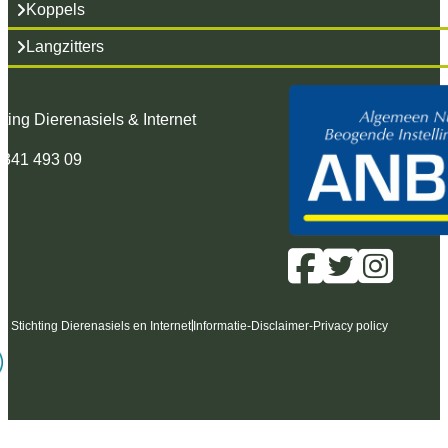
Koppels
Langzitters
hting Dierenasiels & Internet
 341 493 09
6 Stichting Dierenasiels en Internet
Informatie
-
Disclaimer
-
Privacy policy