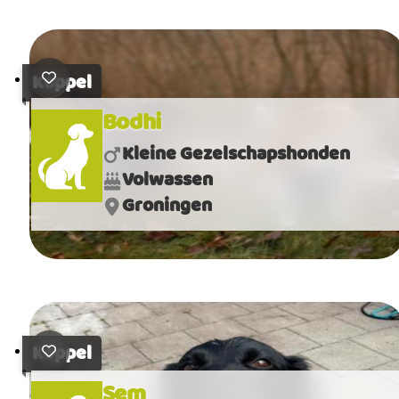
Koppel
Bodhi
Kleine Gezelschapshonden
Volwassen
Groningen
Koppel
Sem